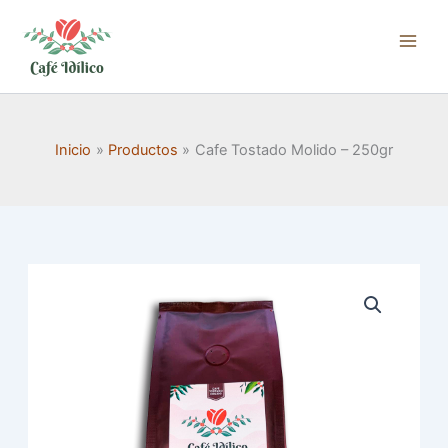
Ir
al
contenido
Inicio
Productos
Cafe Tostado Molido – 250gr
CAFE
TOSTADO
MOLIDO
-
250GR
CANTIDAD