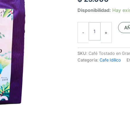
|
NUEVA
Disponibilidad:
Hay exi
PRESENTACIÓN
CANTIDAD
AÑ
-
+
SKU:
Café Tostado en Gr
Categoría:
Cafe Idílico
E