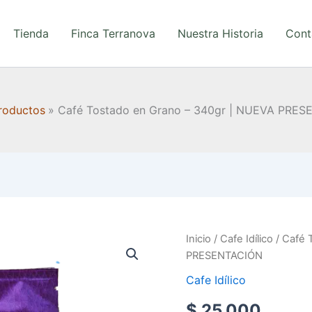
Tienda
Finca Terranova
Nuestra Historia
Cont
roductos
Café Tostado en Grano – 340gr | NUEVA PRE
CAFÉ
Inicio
/
Cafe Idílico
/ Café 
TOSTADO
PRESENTACIÓN
EN
Cafe Idílico
GRANO
-
$
25.000
340GR