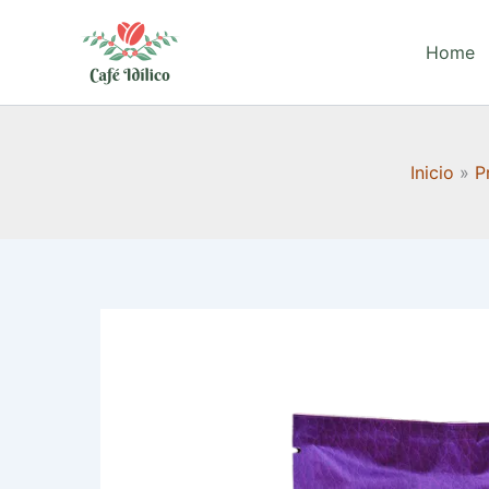
Ir
al
Home
contenido
Inicio
P