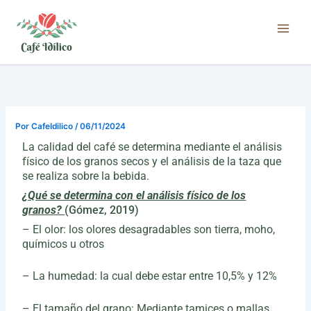
Ir
al
contenido
Por
CafeIdilico
/
06/11/2024
La calidad del café se determina mediante el análisis
físico de los granos secos y el análisis de la taza que
se realiza sobre la bebida.
¿Qué se determina con el análisis físico de los
granos?
(Gómez, 2019)
– El olor: los olores desagradables son tierra, moho,
químicos u otros
– La humedad: la cual debe estar entre 10,5% y 12%
– El tamaño del grano: Mediante tamices o mallas